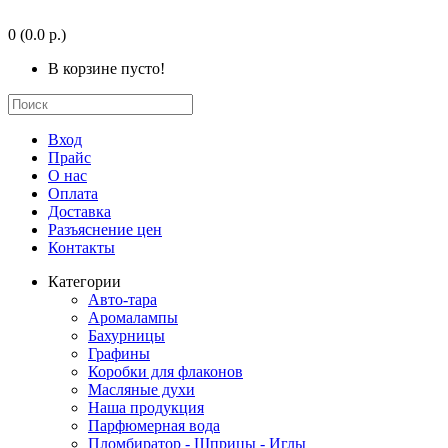
0
(0.0 р.)
В корзине пусто!
Вход
Прайс
О нас
Оплата
Доставка
Разъяснение цен
Контакты
Категории
Авто-тара
Аромалампы
Бахурницы
Графины
Коробки для флаконов
Масляные духи
Наша продукция
Парфюмерная вода
Пломбиратор - Шприцы - Иглы