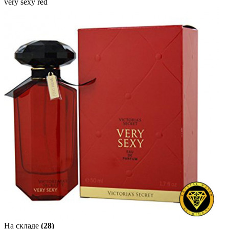
very sexy red
На складе
(28)