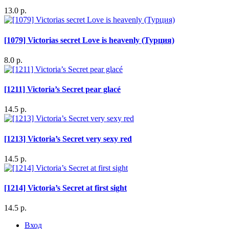
13.0 р.
[1079] Victorias secret Love is heavenly (Турция)
8.0 р.
[1211] Victoria’s Secret pear glacé
14.5 р.
[1213] Victoria’s Secret very sexy red
14.5 р.
[1214] Victoria’s Secret at first sight
14.5 р.
Вход