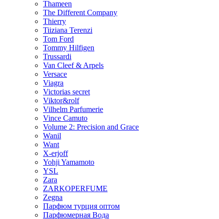
Thameen
The Different Company
Thierry
Tiiziana Terenzi
Tom Ford
Tommy Hilfigen
Trussardi
Van Cleef & Arpels
Versace
Viagra
Victorias secret
Viktor&rolf
Vilhelm Parfumerie
Vince Camuto
Volume 2: Precision and Grace
Wanil
Want
X-erjoff
Yohji Yamamoto
YSL
Zara
ZARKOPERFUME
Zegna
Парфюм турция оптом
Парфюмерная Вода