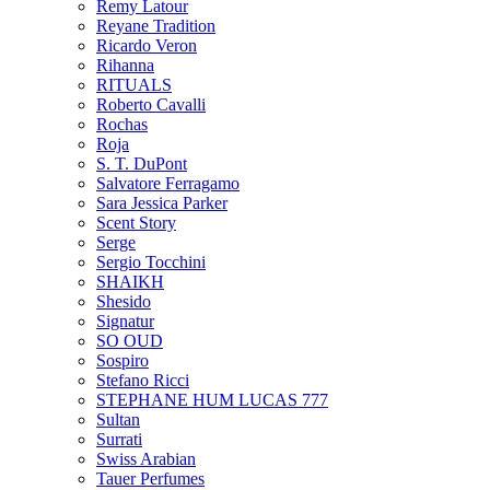
Remy Latour
Reyane Tradition
Ricardo Veron
Rihanna
RITUALS
Roberto Cavalli
Rochas
Roja
S. T. DuPont
Salvatore Ferragamo
Sara Jessica Parker
Scent Story
Serge
Sergio Tocchini
SHAIKH
Shesido
Signatur
SO OUD
Sospiro
Stefano Ricci
STEPHANE HUM LUCAS 777
Sultan
Surrati
Swiss Arabian
Tauer Perfumes