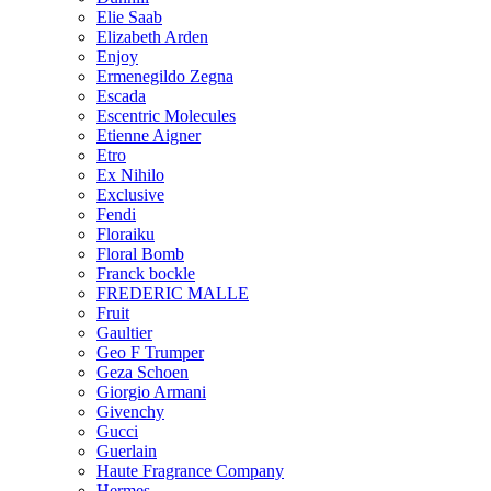
Elie Saab
Elizabeth Arden
Enjoy
Ermenegildo Zegna
Escada
Escentric Molecules
Etienne Aigner
Etro
Ex Nihilo
Exclusive
Fendi
Floraiku
Floral Bomb
Franck bockle
FREDERIC MALLE
Fruit
Gaultier
Geo F Trumper
Geza Schoen
Giorgio Armani
Givenchy
Gucci
Guerlain
Haute Fragrance Company
Hermes