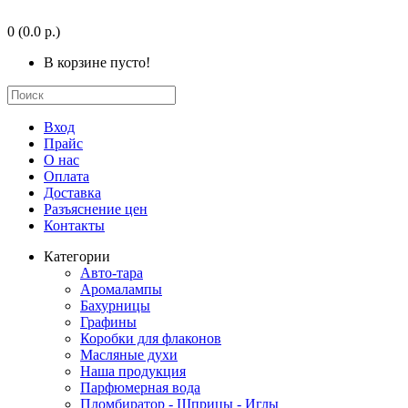
0
(0.0 р.)
В корзине пусто!
Вход
Прайс
О нас
Оплата
Доставка
Разъяснение цен
Контакты
Категории
Авто-тара
Аромалампы
Бахурницы
Графины
Коробки для флаконов
Масляные духи
Наша продукция
Парфюмерная вода
Пломбиратор - Шприцы - Иглы