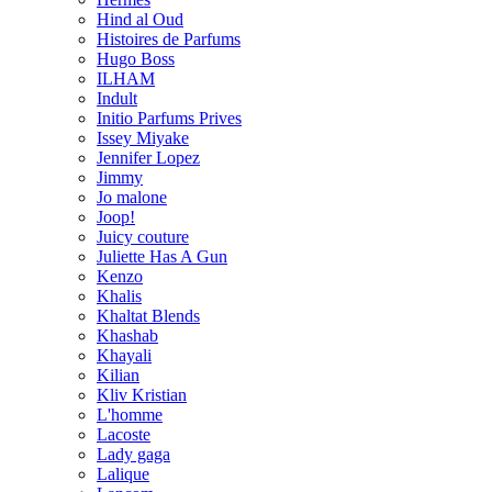
Hind al Oud
Histoires de Parfums
Hugo Boss
ILHAM
Indult
Initio Parfums Prives
Issey Miyake
Jennifer Lopez
Jimmy
Jo malone
Joop!
Juicy couture
Juliette Has A Gun
Kenzo
Khalis
Khaltat Blends
Khashab
Khayali
Kilian
Kliv Kristian
L'homme
Lacoste
Lady gaga
Lalique