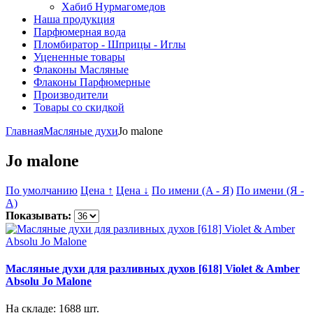
Хабиб Нурмагомедов
Наша продукция
Парфюмерная вода
Пломбиратор - Шприцы - Иглы
Уцененные товары
Флаконы Масляные
Флаконы Парфюмерные
Производители
Товары со скидкой
Главная
Масляные духи
Jo malone
Jo malone
По умолчанию
Цена ↑
Цена ↓
По имени (A - Я)
По имени (Я -
A)
Показывать:
Масляные духи для разливных духов [618] Violet & Amber
Absolu Jo Malone
На складе: 1688 шт.