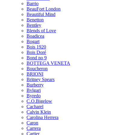
Barrio
BeauFort London
Beautiful Mind
Benetton
Bentley
Blends of Love
Boadicea
Bogart
Bois 1920
Bois Doré
Bond no 9
BOTTEGA VENETA
Boucheron
BRIONI
Britney Spears
Burberry
Bvlgari
Byredo
C.O.Bigelow
Cacharel
Calvin Klein
Carolina Herrera
Caron
Carrera
Cartier