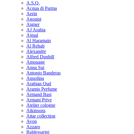
A.S.Q.
Acqua di Parma
Aerin
Agonist
Aigner
AJ Arabia
Ajmal
Al Haramain
Al Rehab
Alexandre
Alfred Dunhill
Amouage
Anna Sui
Antonio Banderas
Aquolina
Arabian Oud
Aramis Perfume
Armand Basi
Armani Prive
Atelier cologne
Atkinsons
Attar collection
Avon
Azzaro
Baldessarini