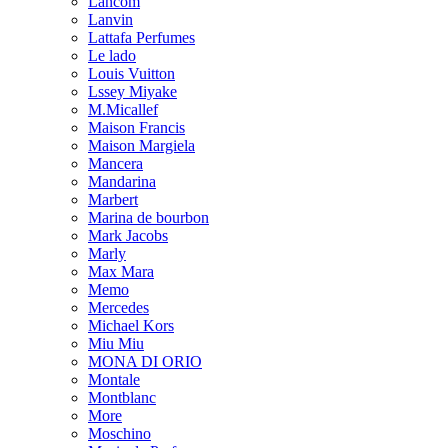
Lancom
Lanvin
Lattafa Perfumes
Le lado
Louis Vuitton
Lssey Miyake
M.Micallef
Maison Francis
Maison Margiela
Mancera
Mandarina
Marbert
Marina de bourbon
Mark Jacobs
Marly
Max Mara
Memo
Mercedes
Michael Kors
Miu Miu
MONA DI ORIO
Montale
Montblanc
More
Moschino