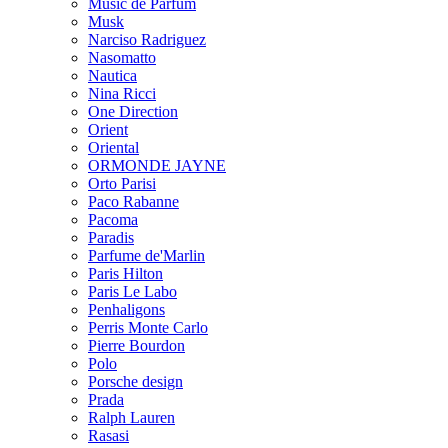
Music de Parfum
Musk
Narciso Radriguez
Nasomatto
Nautica
Nina Ricci
One Direction
Orient
Oriental
ORMONDE JAYNE
Orto Parisi
Paco Rabanne
Pacoma
Paradis
Parfume de'Marlin
Paris Hilton
Paris Le Labo
Penhaligons
Perris Monte Carlo
Pierre Bourdon
Polo
Porsche design
Prada
Ralph Lauren
Rasasi