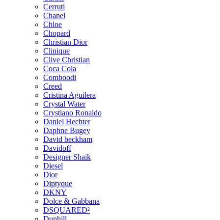
Cerruti
Chanel
Chloe
Chopard
Christian Dior
Clinique
Clive Christian
Coca Cola
Comboodi
Creed
Cristina Aguilera
Crystal Water
Crystiano Ronaldo
Daniel Hechter
Daphne Bugey
David beckham
Davidoff
Designer Shaik
Diesel
Dior
Diptyque
DKNY
Dolce & Gabbana
DSQUARED²
Dunhill