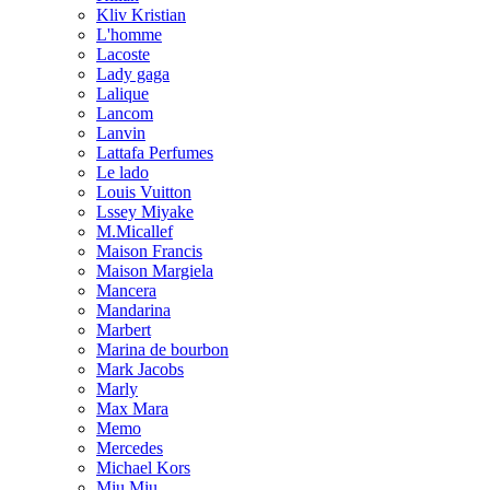
Kliv Kristian
L'homme
Lacoste
Lady gaga
Lalique
Lancom
Lanvin
Lattafa Perfumes
Le lado
Louis Vuitton
Lssey Miyake
M.Micallef
Maison Francis
Maison Margiela
Mancera
Mandarina
Marbert
Marina de bourbon
Mark Jacobs
Marly
Max Mara
Memo
Mercedes
Michael Kors
Miu Miu