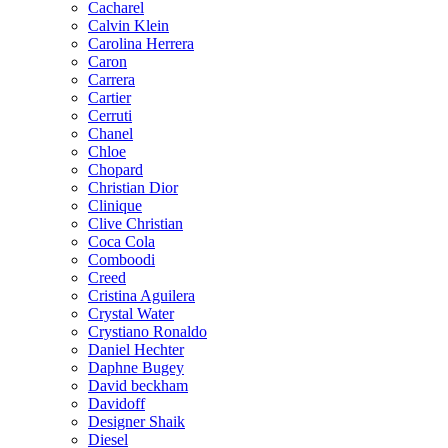
Cacharel
Calvin Klein
Carolina Herrera
Caron
Carrera
Cartier
Cerruti
Chanel
Chloe
Chopard
Christian Dior
Clinique
Clive Christian
Coca Cola
Comboodi
Creed
Cristina Aguilera
Crystal Water
Crystiano Ronaldo
Daniel Hechter
Daphne Bugey
David beckham
Davidoff
Designer Shaik
Diesel