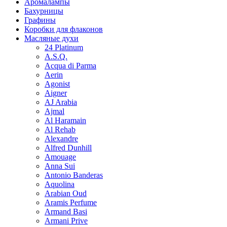
Аромалампы
Бахурницы
Графины
Коробки для флаконов
Масляные духи
24 Platinum
A.S.Q.
Acqua di Parma
Aerin
Agonist
Aigner
AJ Arabia
Ajmal
Al Haramain
Al Rehab
Alexandre
Alfred Dunhill
Amouage
Anna Sui
Antonio Banderas
Aquolina
Arabian Oud
Aramis Perfume
Armand Basi
Armani Prive