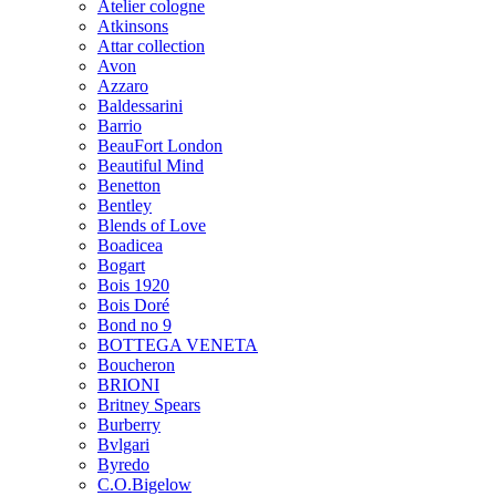
Atelier cologne
Atkinsons
Attar collection
Avon
Azzaro
Baldessarini
Barrio
BeauFort London
Beautiful Mind
Benetton
Bentley
Blends of Love
Boadicea
Bogart
Bois 1920
Bois Doré
Bond no 9
BOTTEGA VENETA
Boucheron
BRIONI
Britney Spears
Burberry
Bvlgari
Byredo
C.O.Bigelow