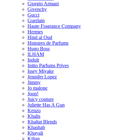
Giorgio Armani
Givenchy
Gucci
Guerlain
Haute Fragrance Company
Hermes
Hind al Oud
Histoires de Parfums
Hugo Boss
ILHAM
Indult
Initio Parfums Prives
Issey Miyake
Jennifer Lopez
Jimmy
Jo malone
Joop!
Juicy couture
Juliette Has A Gun
Kenzo
Khalis
Khaltat Blends
Khashab
Khayali
Kilian