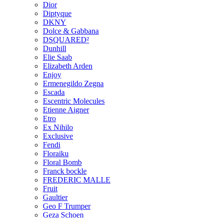
Dior
Diptyque
DKNY
Dolce & Gabbana
DSQUARED²
Dunhill
Elie Saab
Elizabeth Arden
Enjoy
Ermenegildo Zegna
Escada
Escentric Molecules
Etienne Aigner
Etro
Ex Nihilo
Exclusive
Fendi
Floraiku
Floral Bomb
Franck bockle
FREDERIC MALLE
Fruit
Gaultier
Geo F Trumper
Geza Schoen