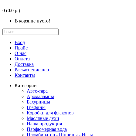
0
(0.0 р.)
В корзине пусто!
Вход
Прайс
О нас
Оплата
Доставка
Разъяснение цен
Контакты
Категории
Авто-тара
Аромалампы
Бахурницы
Графины
Коробки для флаконов
Масляные духи
Наша продукция
Парфюмерная вода
Пломбиратор - Шприцы - Иглы