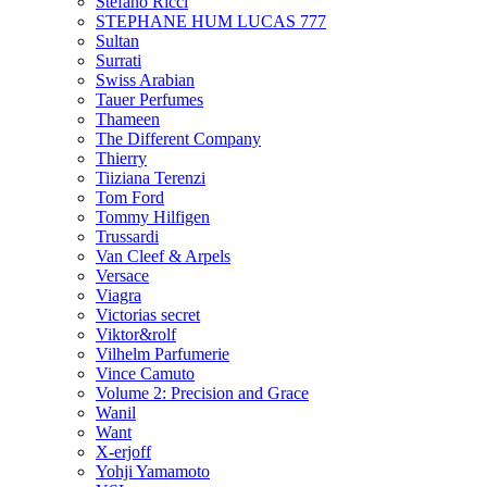
Stefano Ricci
STEPHANE HUM LUCAS 777
Sultan
Surrati
Swiss Arabian
Tauer Perfumes
Thameen
The Different Company
Thierry
Tiiziana Terenzi
Tom Ford
Tommy Hilfigen
Trussardi
Van Cleef & Arpels
Versace
Viagra
Victorias secret
Viktor&rolf
Vilhelm Parfumerie
Vince Camuto
Volume 2: Precision and Grace
Wanil
Want
X-erjoff
Yohji Yamamoto