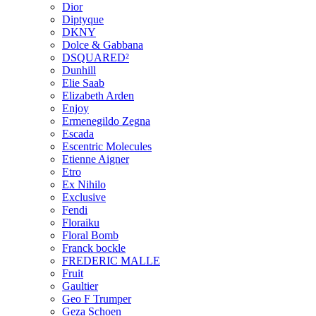
Dior
Diptyque
DKNY
Dolce & Gabbana
DSQUARED²
Dunhill
Elie Saab
Elizabeth Arden
Enjoy
Ermenegildo Zegna
Escada
Escentric Molecules
Etienne Aigner
Etro
Ex Nihilo
Exclusive
Fendi
Floraiku
Floral Bomb
Franck bockle
FREDERIC MALLE
Fruit
Gaultier
Geo F Trumper
Geza Schoen