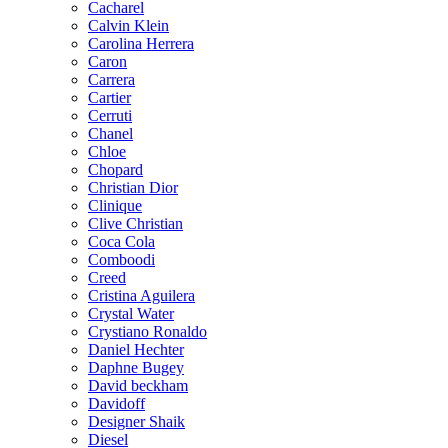
Cacharel
Calvin Klein
Carolina Herrera
Caron
Carrera
Cartier
Cerruti
Chanel
Chloe
Chopard
Christian Dior
Clinique
Clive Christian
Coca Cola
Comboodi
Creed
Cristina Aguilera
Crystal Water
Crystiano Ronaldo
Daniel Hechter
Daphne Bugey
David beckham
Davidoff
Designer Shaik
Diesel