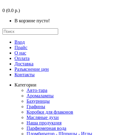
0
(0.0 р.)
В корзине пусто!
Вход
Прайс
О нас
Оплата
Доставка
Разъяснение цен
Контакты
Категории
Авто-тара
Аромалампы
Бахурницы
Графины
Коробки для флаконов
Масляные духи
Наша продукция
Парфюмерная вода
Пломбиратор - Шприцы - Иглы