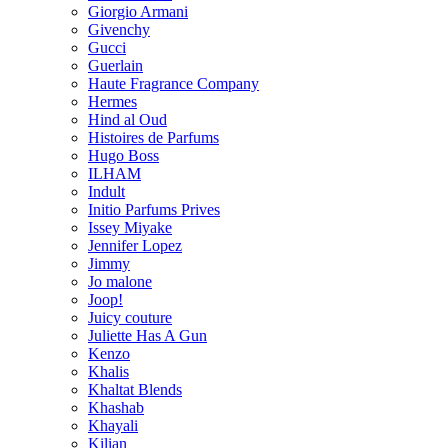
Giorgio Armani
Givenchy
Gucci
Guerlain
Haute Fragrance Company
Hermes
Hind al Oud
Histoires de Parfums
Hugo Boss
ILHAM
Indult
Initio Parfums Prives
Issey Miyake
Jennifer Lopez
Jimmy
Jo malone
Joop!
Juicy couture
Juliette Has A Gun
Kenzo
Khalis
Khaltat Blends
Khashab
Khayali
Kilian