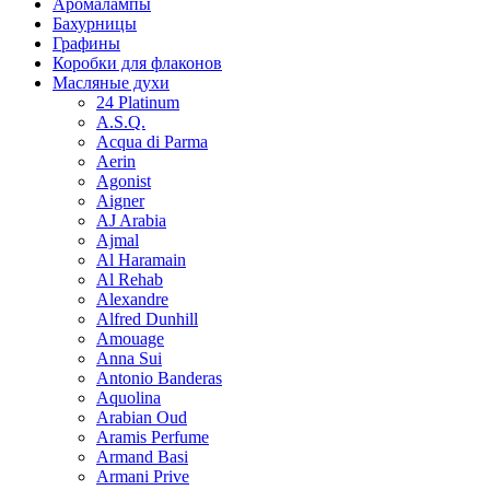
Аромалампы
Бахурницы
Графины
Коробки для флаконов
Масляные духи
24 Platinum
A.S.Q.
Acqua di Parma
Aerin
Agonist
Aigner
AJ Arabia
Ajmal
Al Haramain
Al Rehab
Alexandre
Alfred Dunhill
Amouage
Anna Sui
Antonio Banderas
Aquolina
Arabian Oud
Aramis Perfume
Armand Basi
Armani Prive