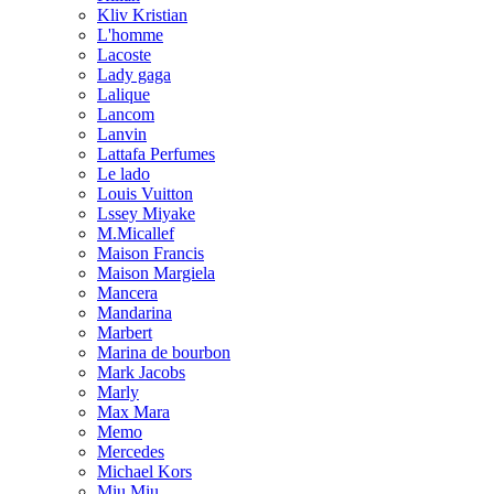
Kliv Kristian
L'homme
Lacoste
Lady gaga
Lalique
Lancom
Lanvin
Lattafa Perfumes
Le lado
Louis Vuitton
Lssey Miyake
M.Micallef
Maison Francis
Maison Margiela
Mancera
Mandarina
Marbert
Marina de bourbon
Mark Jacobs
Marly
Max Mara
Memo
Mercedes
Michael Kors
Miu Miu