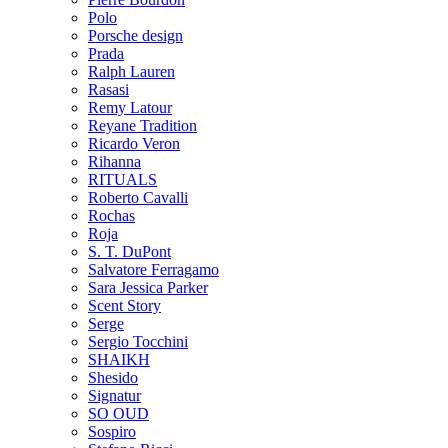
Polo
Porsche design
Prada
Ralph Lauren
Rasasi
Remy Latour
Reyane Tradition
Ricardo Veron
Rihanna
RITUALS
Roberto Cavalli
Rochas
Roja
S. T. DuPont
Salvatore Ferragamo
Sara Jessica Parker
Scent Story
Serge
Sergio Tocchini
SHAIKH
Shesido
Signatur
SO OUD
Sospiro