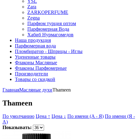
YSL
Zara
ZARKOPERFUME
Zegna
Парфюм турция оптом
Парфюмерная Вода
Хабиб Нурмагомедов
Наша продукция
Парфюмерная вода
Пломбиратор - Шприцы - Иглы
Уцененные товары
Флаконы Масляные
Флаконы Парфюмерные
Производители
Товары со скидкой
Главная
Масляные духи
Thameen
Thameen
По умолчанию
Цена ↑
Цена ↓
По имени (A - Я)
По имени (Я -
A)
Показывать: