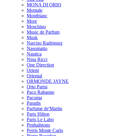
MONA DI ORIO
Montale
Montblanc
More
Moschino
Music de Parfum
Musk
Narciso Radriguez
Nasomatto
Nautica
Nina Ricci
One Direction
Orient
Oriental
ORMONDE JAYNE
Orto Parisi
Paco Rabanne
Pacoma
Paradis
Parfume de'Marlin
Paris Hilton
Paris Le Labo
Penhaligons
Perris Monte Carlo
Pierre Bourdon