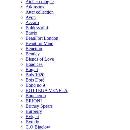
Atelier cologne
Atkinsons
Attar collection
Avon
Azzaro
Baldessarini
Barrio
BeauFort London
Beautiful Mind
Benetton
Bentley
Blends of Love
Boadicea
Bogart
Bois 1920
Bois Doré
Bond no 9
BOTTEGA VENETA
Boucheron
BRIONI
Britney Spears
Burberry
Bvlgari
Byredo
C.O.Bigelow