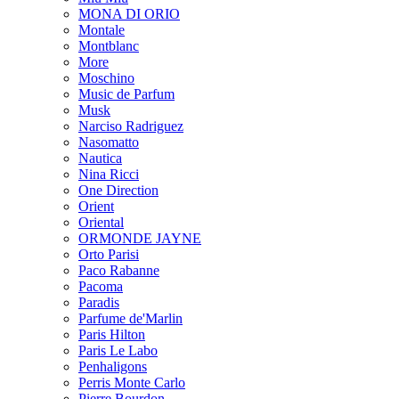
MONA DI ORIO
Montale
Montblanc
More
Moschino
Music de Parfum
Musk
Narciso Radriguez
Nasomatto
Nautica
Nina Ricci
One Direction
Orient
Oriental
ORMONDE JAYNE
Orto Parisi
Paco Rabanne
Pacoma
Paradis
Parfume de'Marlin
Paris Hilton
Paris Le Labo
Penhaligons
Perris Monte Carlo
Pierre Bourdon