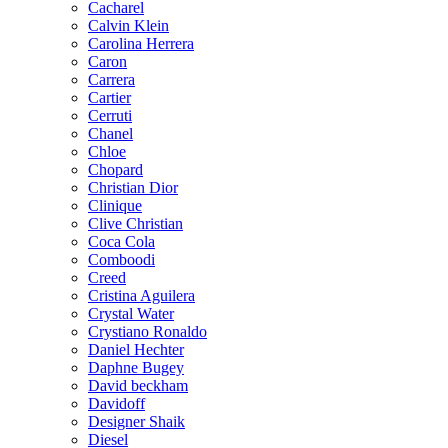
Cacharel
Calvin Klein
Carolina Herrera
Caron
Carrera
Cartier
Cerruti
Chanel
Chloe
Chopard
Christian Dior
Clinique
Clive Christian
Coca Cola
Comboodi
Creed
Cristina Aguilera
Crystal Water
Crystiano Ronaldo
Daniel Hechter
Daphne Bugey
David beckham
Davidoff
Designer Shaik
Diesel