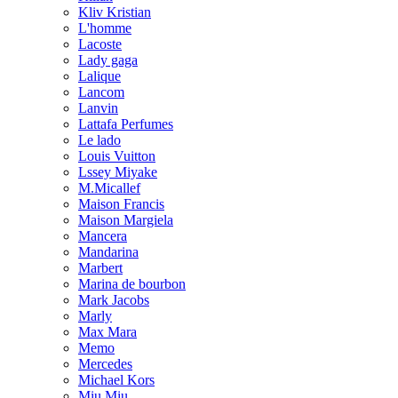
Kliv Kristian
L'homme
Lacoste
Lady gaga
Lalique
Lancom
Lanvin
Lattafa Perfumes
Le lado
Louis Vuitton
Lssey Miyake
M.Micallef
Maison Francis
Maison Margiela
Mancera
Mandarina
Marbert
Marina de bourbon
Mark Jacobs
Marly
Max Mara
Memo
Mercedes
Michael Kors
Miu Miu