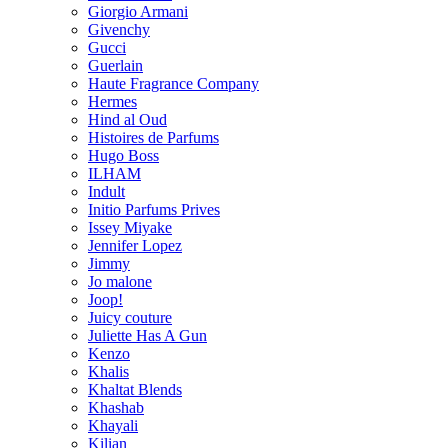
Giorgio Armani
Givenchy
Gucci
Guerlain
Haute Fragrance Company
Hermes
Hind al Oud
Histoires de Parfums
Hugo Boss
ILHAM
Indult
Initio Parfums Prives
Issey Miyake
Jennifer Lopez
Jimmy
Jo malone
Joop!
Juicy couture
Juliette Has A Gun
Kenzo
Khalis
Khaltat Blends
Khashab
Khayali
Kilian