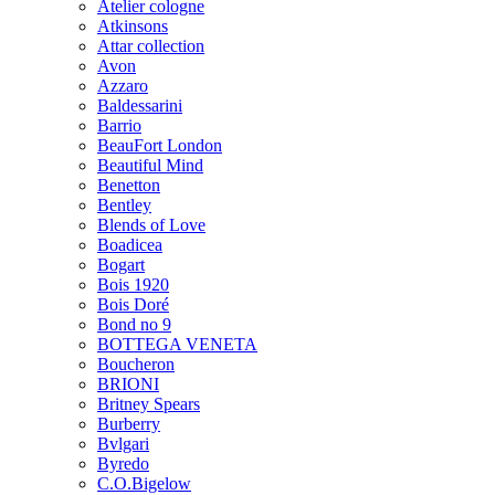
Atelier cologne
Atkinsons
Attar collection
Avon
Azzaro
Baldessarini
Barrio
BeauFort London
Beautiful Mind
Benetton
Bentley
Blends of Love
Boadicea
Bogart
Bois 1920
Bois Doré
Bond no 9
BOTTEGA VENETA
Boucheron
BRIONI
Britney Spears
Burberry
Bvlgari
Byredo
C.O.Bigelow