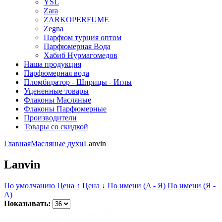
YSL
Zara
ZARKOPERFUME
Zegna
Парфюм турция оптом
Парфюмерная Вода
Хабиб Нурмагомедов
Наша продукция
Парфюмерная вода
Пломбиратор - Шприцы - Иглы
Уцененные товары
Флаконы Масляные
Флаконы Парфюмерные
Производители
Товары со скидкой
Главная
Масляные духи
Lanvin
Lanvin
По умолчанию
Цена ↑
Цена ↓
По имени (A - Я)
По имени (Я -
A)
Показывать: