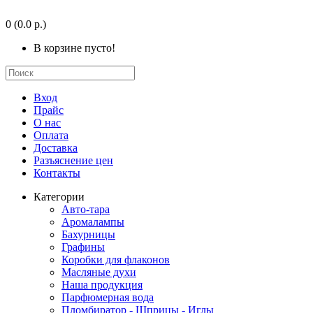
0
(0.0 р.)
В корзине пусто!
Вход
Прайс
О нас
Оплата
Доставка
Разъяснение цен
Контакты
Категории
Авто-тара
Аромалампы
Бахурницы
Графины
Коробки для флаконов
Масляные духи
Наша продукция
Парфюмерная вода
Пломбиратор - Шприцы - Иглы