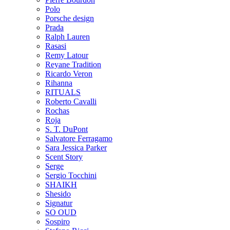
Polo
Porsche design
Prada
Ralph Lauren
Rasasi
Remy Latour
Reyane Tradition
Ricardo Veron
Rihanna
RITUALS
Roberto Cavalli
Rochas
Roja
S. T. DuPont
Salvatore Ferragamo
Sara Jessica Parker
Scent Story
Serge
Sergio Tocchini
SHAIKH
Shesido
Signatur
SO OUD
Sospiro