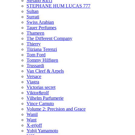
Stefano Ricci
STEPHANE HUM LUCAS 777
Sultan
Surrati
Swiss Arabian
Tauer Perfumes
Thameen
The Different Company
Thierry
Tiiziana Terenzi
Tom Ford
Tommy Hilfigen
Trussardi
Van Cleef & Arpels
Versace
Viagra
Victorias secret
Viktor&rolf
Vilhelm Parfumerie
Vince Camuto
Volume 2: Precision and Grace
Wanil
Want
X-erjoff
Yohji Yamamoto