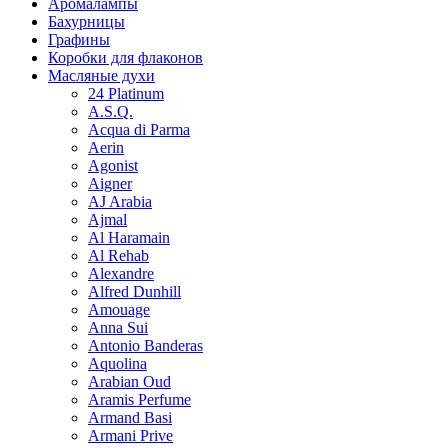
Аромалампы
Бахурницы
Графины
Коробки для флаконов
Масляные духи
24 Platinum
A.S.Q.
Acqua di Parma
Aerin
Agonist
Aigner
AJ Arabia
Ajmal
Al Haramain
Al Rehab
Alexandre
Alfred Dunhill
Amouage
Anna Sui
Antonio Banderas
Aquolina
Arabian Oud
Aramis Perfume
Armand Basi
Armani Prive