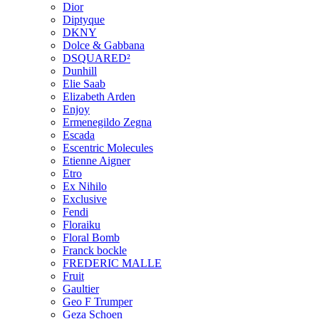
Dior
Diptyque
DKNY
Dolce & Gabbana
DSQUARED²
Dunhill
Elie Saab
Elizabeth Arden
Enjoy
Ermenegildo Zegna
Escada
Escentric Molecules
Etienne Aigner
Etro
Ex Nihilo
Exclusive
Fendi
Floraiku
Floral Bomb
Franck bockle
FREDERIC MALLE
Fruit
Gaultier
Geo F Trumper
Geza Schoen