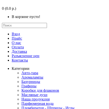
0
(0.0 р.)
В корзине пусто!
Вход
Прайс
О нас
Оплата
Доставка
Разъяснение цен
Контакты
Категории
Авто-тара
Аромалампы
Бахурницы
Графины
Коробки для флаконов
Масляные духи
Наша продукция
Парфюмерная вода
Пломбиратор - Шприцы - Иглы