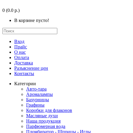
0
(0.0 р.)
В корзине пусто!
Вход
Прайс
О нас
Оплата
Доставка
Разъяснение цен
Контакты
Категории
Авто-тара
Аромалампы
Бахурницы
Графины
Коробки для флаконов
Масляные духи
Наша продукция
Парфюмерная вода
Пломбиратор - Шприцы - Иглы