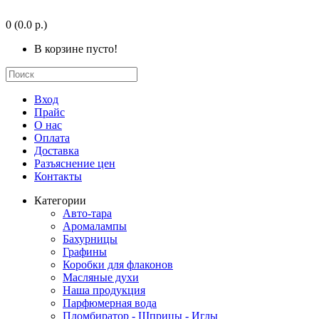
0
(0.0 р.)
В корзине пусто!
Вход
Прайс
О нас
Оплата
Доставка
Разъяснение цен
Контакты
Категории
Авто-тара
Аромалампы
Бахурницы
Графины
Коробки для флаконов
Масляные духи
Наша продукция
Парфюмерная вода
Пломбиратор - Шприцы - Иглы