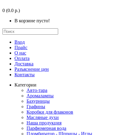
0
(0.0 р.)
В корзине пусто!
Вход
Прайс
О нас
Оплата
Доставка
Разъяснение цен
Контакты
Категории
Авто-тара
Аромалампы
Бахурницы
Графины
Коробки для флаконов
Масляные духи
Наша продукция
Парфюмерная вода
Пломбиратор - Шприцы - Иглы