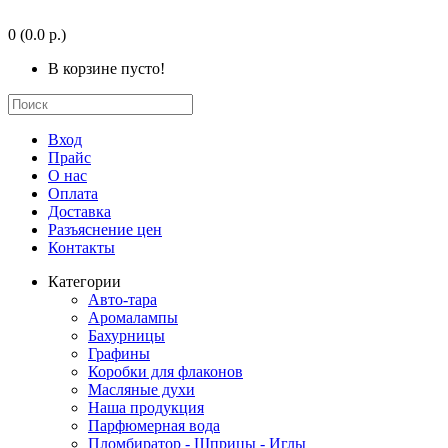
0
(0.0 р.)
В корзине пусто!
Вход
Прайс
О нас
Оплата
Доставка
Разъяснение цен
Контакты
Категории
Авто-тара
Аромалампы
Бахурницы
Графины
Коробки для флаконов
Масляные духи
Наша продукция
Парфюмерная вода
Пломбиратор - Шприцы - Иглы