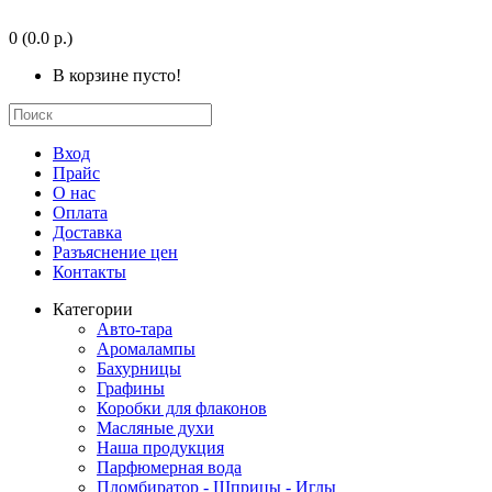
0
(0.0 р.)
В корзине пусто!
Вход
Прайс
О нас
Оплата
Доставка
Разъяснение цен
Контакты
Категории
Авто-тара
Аромалампы
Бахурницы
Графины
Коробки для флаконов
Масляные духи
Наша продукция
Парфюмерная вода
Пломбиратор - Шприцы - Иглы