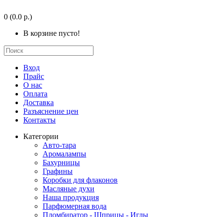
0
(0.0 р.)
В корзине пусто!
Вход
Прайс
О нас
Оплата
Доставка
Разъяснение цен
Контакты
Категории
Авто-тара
Аромалампы
Бахурницы
Графины
Коробки для флаконов
Масляные духи
Наша продукция
Парфюмерная вода
Пломбиратор - Шприцы - Иглы