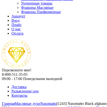
Уцененные товары
Флаконы Масляные
Флаконы Парфюмерные
Аккаунт
Вход
Прайс
О нас
Оплата
Перезвоните мне!
8-800-511-35-05
09:00 - 17:00 Понедельник выходной
Доставка
Разъяснение цен
Контакты
Главная
Масляные духи
Nasomatto
[1243] Nasomatto Black afghano