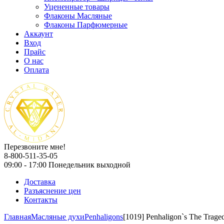
Уцененные товары
Флаконы Масляные
Флаконы Парфюмерные
Аккаунт
Вход
Прайс
О нас
Оплата
Перезвоните мне!
8-800-511-35-05
09:00 - 17:00 Понедельник выходной
Доставка
Разъяснение цен
Контакты
Главная
Масляные духи
Penhaligons
[1019] Penhaligon`s The Trage