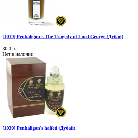
[1019] Penhaligon`s The Tragedy of Lord George (Дубай)
30.0 р.
Нет в наличии
[1039] Penhaligon's halfeti (Дубай)