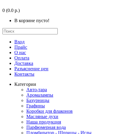
0
(0.0 р.)
В корзине пусто!
Вход
Прайс
О нас
Оплата
Доставка
Разъяснение цен
Контакты
Категории
Авто-тара
Аромалампы
Бахурницы
Графины
Коробки для флаконов
Масляные духи
Наша продукция
Парфюмерная вода
Пломбиратор - Шприцы - Иглы