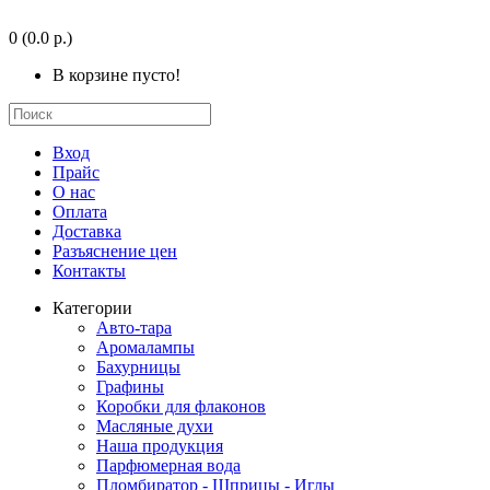
0
(0.0 р.)
В корзине пусто!
Вход
Прайс
О нас
Оплата
Доставка
Разъяснение цен
Контакты
Категории
Авто-тара
Аромалампы
Бахурницы
Графины
Коробки для флаконов
Масляные духи
Наша продукция
Парфюмерная вода
Пломбиратор - Шприцы - Иглы