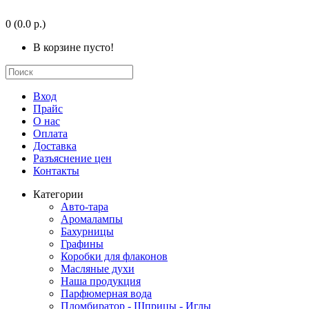
0
(0.0 р.)
В корзине пусто!
Вход
Прайс
О нас
Оплата
Доставка
Разъяснение цен
Контакты
Категории
Авто-тара
Аромалампы
Бахурницы
Графины
Коробки для флаконов
Масляные духи
Наша продукция
Парфюмерная вода
Пломбиратор - Шприцы - Иглы