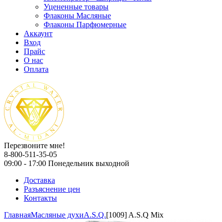
Уцененные товары
Флаконы Масляные
Флаконы Парфюмерные
Аккаунт
Вход
Прайс
О нас
Оплата
Перезвоните мне!
8-800-511-35-05
09:00 - 17:00 Понедельник выходной
Доставка
Разъяснение цен
Контакты
Главная
Масляные духи
A.S.Q.
[1009] A.S.Q Mix