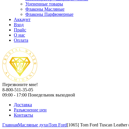
Уцененные товары
Флаконы Масляные
Флаконы Парфюмерные
Аккаунт
Вход
Прайс
О нас
Оплата
Перезвоните мне!
8-800-511-35-05
09:00 - 17:00 Понедельник выходной
Доставка
Разъяснение цен
Контакты
Главная
Масляные духи
Tom Ford
[1065] Tom Ford Tuscan Leather