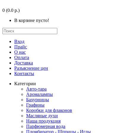
0
(0.0 р.)
В корзине пусто!
Вход
Прайс
О нас
Оплата
Доставка
Разъяснение цен
Контакты
Категории
Авто-тара
Аромалампы
Бахурницы
Графины
Коробки для флаконов
Масляные духи
Наша продукция
Парфюмерная вода
Пломбиратор - Шприцы - Иглы