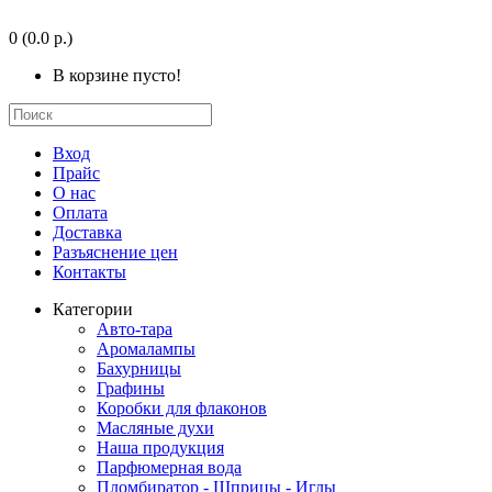
0
(0.0 р.)
В корзине пусто!
Вход
Прайс
О нас
Оплата
Доставка
Разъяснение цен
Контакты
Категории
Авто-тара
Аромалампы
Бахурницы
Графины
Коробки для флаконов
Масляные духи
Наша продукция
Парфюмерная вода
Пломбиратор - Шприцы - Иглы