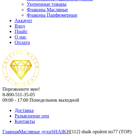
Уцененные товары
Флаконы Масляные
Флаконы Парфюмерные
Аккаунт
Вход
Прайс
О нас
Оплата
Перезвоните мне!
8-800-511-35-05
09:00 - 17:00 Понедельник выходной
Доставка
Разъяснение цен
Контакты
Главная
Масляные духи
SHAIKH
[112] shaik opulent no77 (TOP)