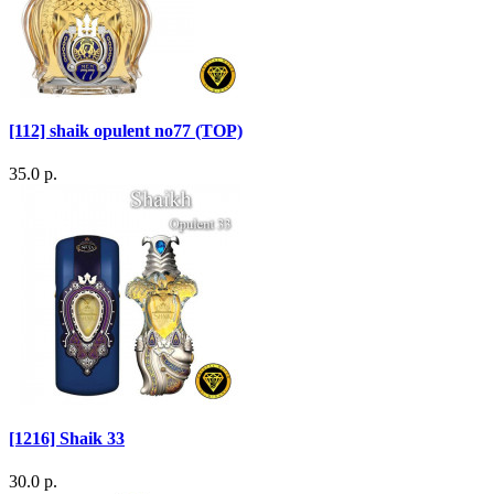
[112] shaik opulent no77 (TOP)
35.0 р.
[1216] Shaik 33
30.0 р.