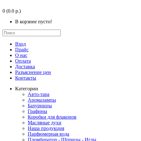
0
(0.0 р.)
В корзине пусто!
Вход
Прайс
О нас
Оплата
Доставка
Разъяснение цен
Контакты
Категории
Авто-тара
Аромалампы
Бахурницы
Графины
Коробки для флаконов
Масляные духи
Наша продукция
Парфюмерная вода
Пломбиратор - Шприцы - Иглы