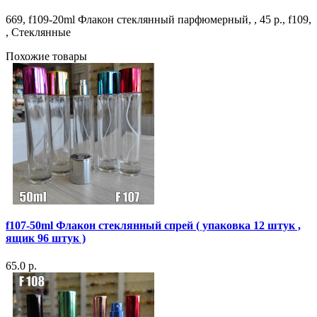
669, f109-20ml Флакон стеклянный парфюмерный, , 45 р., f109,
, Стеклянные
Похожие товары
f107-50ml Флакон стеклянный спрей ( упаковка 12 штук ,
ящик 96 штук )
65.0 р.