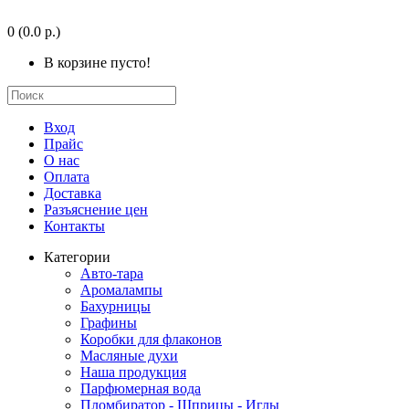
0
(0.0 р.)
В корзине пусто!
Вход
Прайс
О нас
Оплата
Доставка
Разъяснение цен
Контакты
Категории
Авто-тара
Аромалампы
Бахурницы
Графины
Коробки для флаконов
Масляные духи
Наша продукция
Парфюмерная вода
Пломбиратор - Шприцы - Иглы