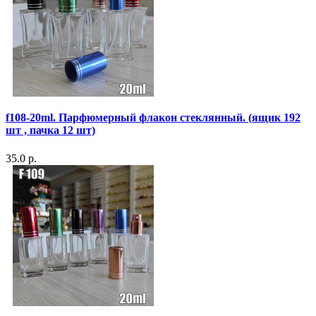
f108-20ml. Парфюмерный флакон стеклянный. (ящик 192
шт , пачка 12 шт)
35.0 р.