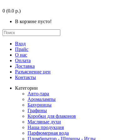
0
(0.0 р.)
В корзине пусто!
Вход
Прайс
О нас
Оплата
Доставка
Разъяснение цен
Контакты
Категории
Авто-тара
Аромалампы
Бахурницы
Графины
Коробки для флаконов
Масляные духи
Наша продукция
Парфюмерная вода
Пломбиратор - Шприцы - Иглы