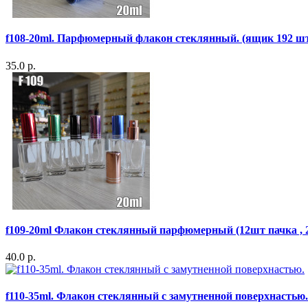
f108-20ml. Парфюмерный флакон стеклянный. (ящик 192 шт 
35.0 р.
f109-20ml Флакон стеклянный парфюмерный (12шт пачка , 
40.0 р.
f110-35ml. Флакон стеклянный с замутненной поверхнастью.