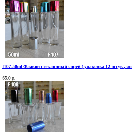
f107-50ml Флакон стеклянный спрей ( упаковка 12 штук , я
65.0 р.