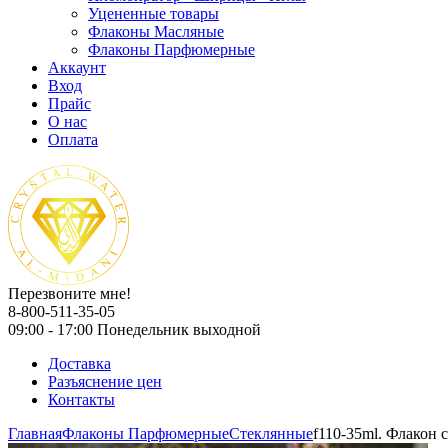
Уцененные товары
Флаконы Масляные
Флаконы Парфюмерные
Аккаунт
Вход
Прайс
О нас
Оплата
Перезвоните мне!
8-800-511-35-05
09:00 - 17:00 Понедельник выходной
Доставка
Разъяснение цен
Контакты
Главная
Флаконы Парфюмерные
Стеклянные
f110-35ml. Флакон 