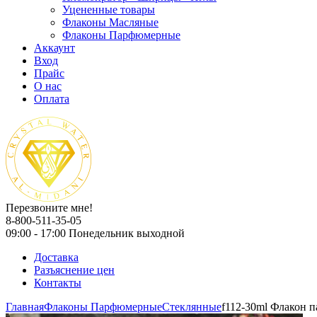
Уцененные товары
Флаконы Масляные
Флаконы Парфюмерные
Аккаунт
Вход
Прайс
О нас
Оплата
Перезвоните мне!
8-800-511-35-05
09:00 - 17:00 Понедельник выходной
Доставка
Разъяснение цен
Контакты
Главная
Флаконы Парфюмерные
Стеклянные
f112-30ml Флакон 