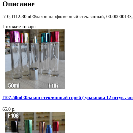
Описание
510, f112-30ml Флакон парфюмерный стеклянный, 00-00000133, 9
Похожие товары
f107-50ml Флакон стеклянный спрей ( упаковка 12 штук , я
65.0 р.