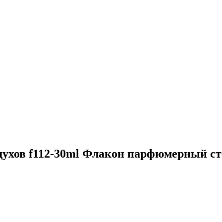
хов f112-30ml Флакон парфюмерный сте