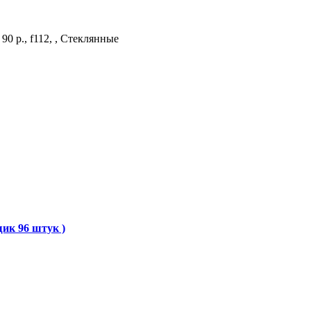
0 р., f112, , Стеклянные
щик 96 штук )