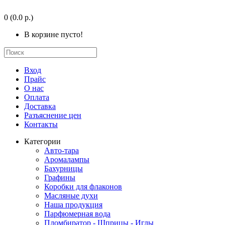
0
(0.0 р.)
В корзине пусто!
Вход
Прайс
О нас
Оплата
Доставка
Разъяснение цен
Контакты
Категории
Авто-тара
Аромалампы
Бахурницы
Графины
Коробки для флаконов
Масляные духи
Наша продукция
Парфюмерная вода
Пломбиратор - Шприцы - Иглы