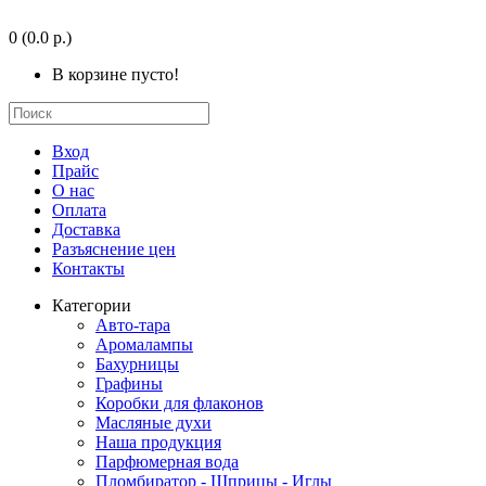
0
(0.0 р.)
В корзине пусто!
Вход
Прайс
О нас
Оплата
Доставка
Разъяснение цен
Контакты
Категории
Авто-тара
Аромалампы
Бахурницы
Графины
Коробки для флаконов
Масляные духи
Наша продукция
Парфюмерная вода
Пломбиратор - Шприцы - Иглы