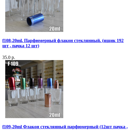
f108-20ml. Парфюмерный флакон стеклянный. (ящик 192
шт , пачка 12 шт)
35.0 р.
f109-20ml Флакон стеклянный парфюмерный (12шт пачка ,