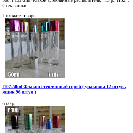
588, F132-2ml Флакон Стеклянные распылитель, , 15 р., f132, ,
Стеклянные
Похожие товары
f107-50ml Флакон стеклянный спрей ( упаковка 12 штук ,
ящик 96 штук )
65.0 р.