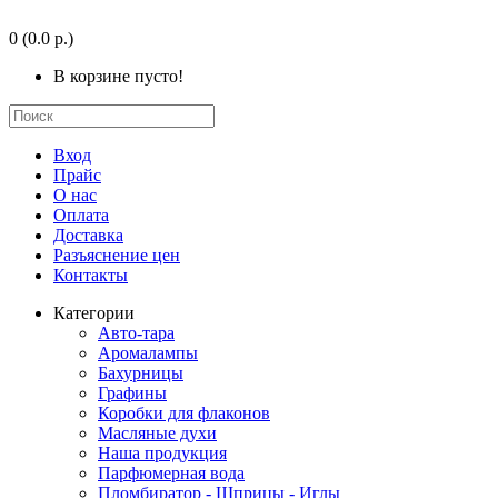
0
(0.0 р.)
В корзине пусто!
Вход
Прайс
О нас
Оплата
Доставка
Разъяснение цен
Контакты
Категории
Авто-тара
Аромалампы
Бахурницы
Графины
Коробки для флаконов
Масляные духи
Наша продукция
Парфюмерная вода
Пломбиратор - Шприцы - Иглы