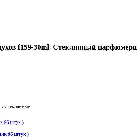
хов f159-30ml. Стеклянный парфюмерны
, , Стеклянные
щик 96 штук )