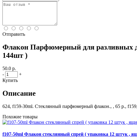
Отправить
Флакон Парфюмерный для разливных ду
144шт )
50.0 р.
-
+
Купить
Описание
624, f159-30ml. Стеклянный парфюмерный флакон., , 65 р., f159
Похожие товары
f107-50ml Флакон стеклянный спрей ( упаковка 12 штук , я