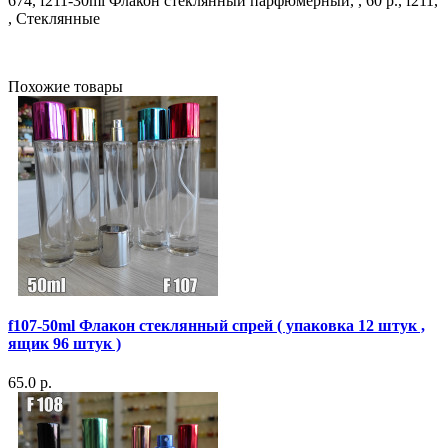
674, f211-30ml Флакон стеклянный парфюмерный, , 60 р., f211,
, Стеклянные
Похожие товары
f107-50ml Флакон стеклянный спрей ( упаковка 12 штук ,
ящик 96 штук )
65.0 р.