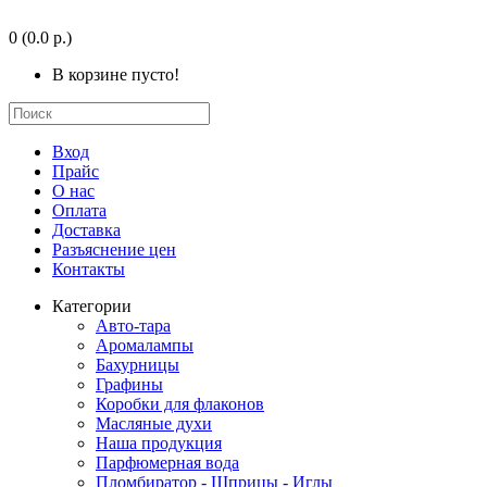
0
(0.0 р.)
В корзине пусто!
Вход
Прайс
О нас
Оплата
Доставка
Разъяснение цен
Контакты
Категории
Авто-тара
Аромалампы
Бахурницы
Графины
Коробки для флаконов
Масляные духи
Наша продукция
Парфюмерная вода
Пломбиратор - Шприцы - Иглы