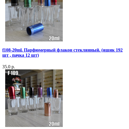
f108-20ml. Парфюмерный флакон стеклянный. (ящик 192
шт , пачка 12 шт)
35.0 р.