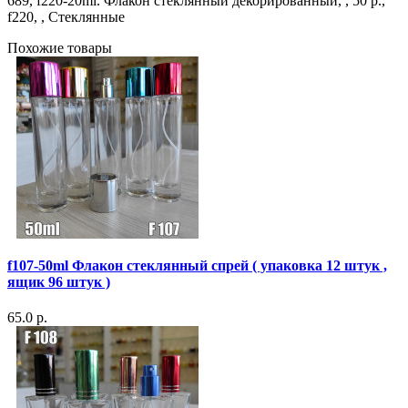
689, f220-20ml. Флакон стеклянный декорированный, , 50 р.,
f220, , Стеклянные
Похожие товары
f107-50ml Флакон стеклянный спрей ( упаковка 12 штук ,
ящик 96 штук )
65.0 р.