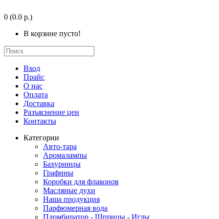
0
(0.0 р.)
В корзине пусто!
Вход
Прайс
О нас
Оплата
Доставка
Разъяснение цен
Контакты
Категории
Авто-тара
Аромалампы
Бахурницы
Графины
Коробки для флаконов
Масляные духи
Наша продукция
Парфюмерная вода
Пломбиратор - Шприцы - Иглы