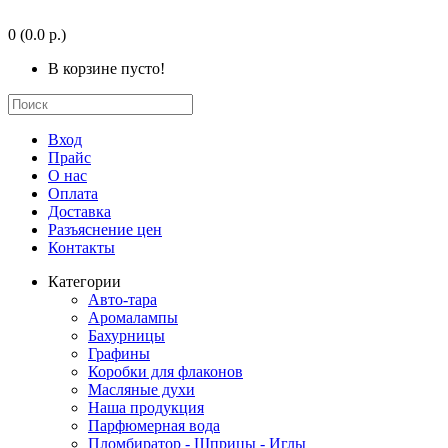
0
(0.0 р.)
В корзине пусто!
Вход
Прайс
О нас
Оплата
Доставка
Разъяснение цен
Контакты
Категории
Авто-тара
Аромалампы
Бахурницы
Графины
Коробки для флаконов
Масляные духи
Наша продукция
Парфюмерная вода
Пломбиратор - Шприцы - Иглы