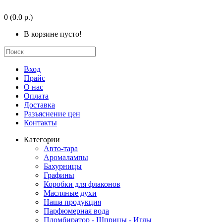
0
(0.0 р.)
В корзине пусто!
Вход
Прайс
О нас
Оплата
Доставка
Разъяснение цен
Контакты
Категории
Авто-тара
Аромалампы
Бахурницы
Графины
Коробки для флаконов
Масляные духи
Наша продукция
Парфюмерная вода
Пломбиратор - Шприцы - Иглы