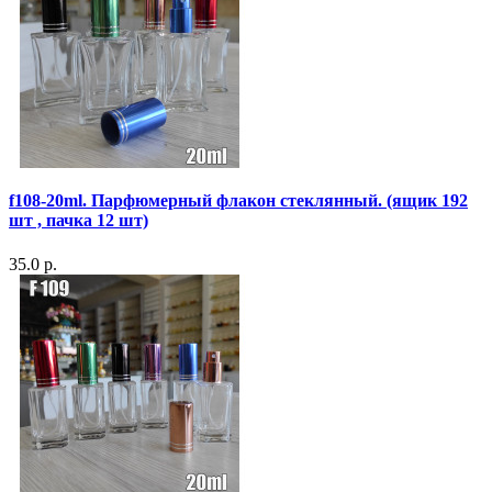
f108-20ml. Парфюмерный флакон стеклянный. (ящик 192
шт , пачка 12 шт)
35.0 р.