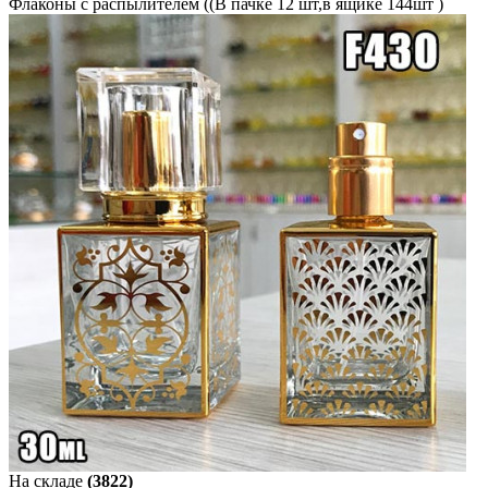
Флаконы с распылителем ((В пачке 12 шт,в ящике 144шт )
На складе
(3822)