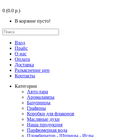
0
(0.0 р.)
В корзине пусто!
Вход
Прайс
О нас
Оплата
Доставка
Разъяснение цен
Контакты
Категории
Авто-тара
Аромалампы
Бахурницы
Графины
Коробки для флаконов
Масляные духи
Наша продукция
Парфюмерная вода
Пломбиратор - Шприцы - Иглы