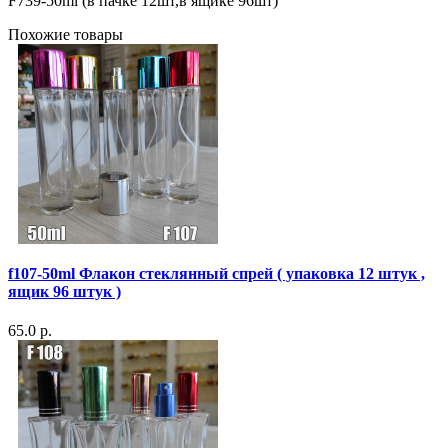
F739-50ml (в пачке 12шт,в ящике 96шт)
Похожие товары
f107-50ml Флакон стеклянный спрей ( упаковка 12 штук ,
ящик 96 штук )
65.0 р.