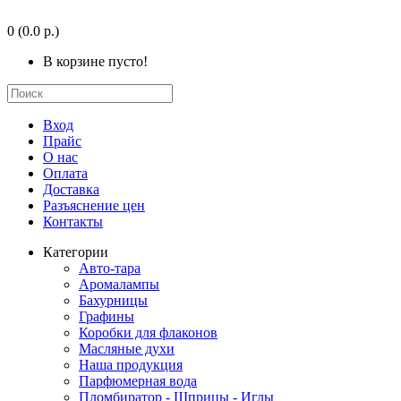
0
(0.0 р.)
В корзине пусто!
Вход
Прайс
О нас
Оплата
Доставка
Разъяснение цен
Контакты
Категории
Авто-тара
Аромалампы
Бахурницы
Графины
Коробки для флаконов
Масляные духи
Наша продукция
Парфюмерная вода
Пломбиратор - Шприцы - Иглы