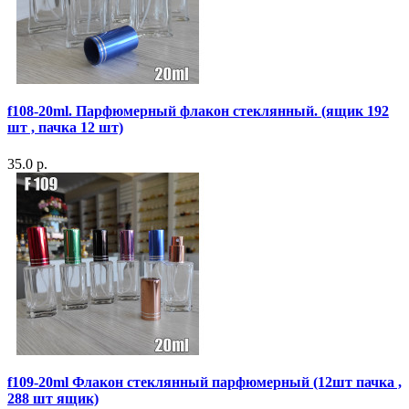
f108-20ml. Парфюмерный флакон стеклянный. (ящик 192
шт , пачка 12 шт)
35.0 р.
f109-20ml Флакон стеклянный парфюмерный (12шт пачка ,
288 шт ящик)