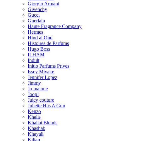
Giorgio Armani
Givenchy
Gucci
Guerlain
Haute Fragrance Company
Hermes
Hind al Oud
Histoires de Parfums
Hugo Boss
ILHAM
Indult
Initio Parfums Prives
Issey Miyake
Jennifer Lopez
Jimmy
Jo malone
Joop!
Juicy couture
Juliette Has A Gun
Kenzo
Khalis
Khaltat Blends
Khashab
Khayali
Kilian