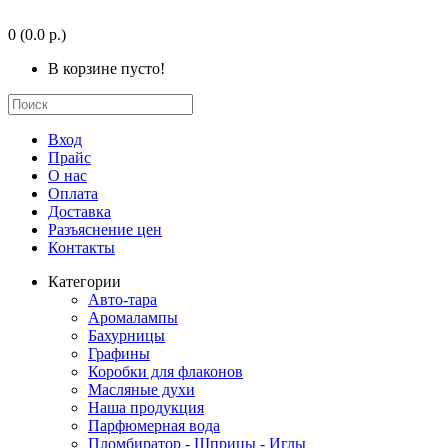
0
(0.0 р.)
В корзине пусто!
Вход
Прайс
О нас
Оплата
Доставка
Разъяснение цен
Контакты
Категории
Авто-тара
Аромалампы
Бахурницы
Графины
Коробки для флаконов
Масляные духи
Наша продукция
Парфюмерная вода
Пломбиратор - Шприцы - Иглы