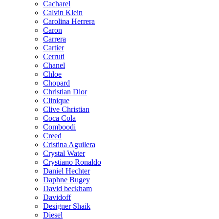
Cacharel
Calvin Klein
Carolina Herrera
Caron
Carrera
Cartier
Cerruti
Chanel
Chloe
Chopard
Christian Dior
Clinique
Clive Christian
Coca Cola
Comboodi
Creed
Cristina Aguilera
Crystal Water
Crystiano Ronaldo
Daniel Hechter
Daphne Bugey
David beckham
Davidoff
Designer Shaik
Diesel