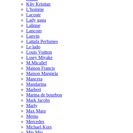
Kliv Kristian
L'homme
Lacoste
Lady gaga
Lalique
Lancom
Lanvin
Lattafa Perfumes
Le lado
Louis Vuitton
Lssey Miyake
M.Micallef
Maison Francis
Maison Margiela
Mancera
Mandarina
Marbert
Marina de bourbon
Mark Jacobs
Marly
Max Mara
Memo
Mercedes
Michael Kors
Miu Miu