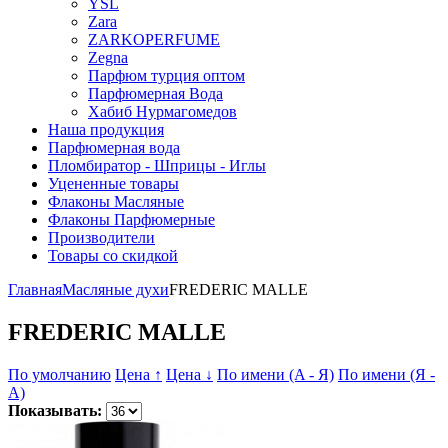
YSL
Zara
ZARKOPERFUME
Zegna
Парфюм турция оптом
Парфюмерная Вода
Хабиб Нурмагомедов
Наша продукция
Парфюмерная вода
Пломбиратор - Шприцы - Иглы
Уцененные товары
Флаконы Масляные
Флаконы Парфюмерные
Производители
Товары со скидкой
Главная
Масляные духи
FREDERIC MALLE
FREDERIC MALLE
По умолчанию
Цена ↑
Цена ↓
По имени (A - Я)
По имени (Я -
A)
Показывать: