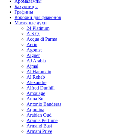
Аромалампы
Бахурницы
Графины
Коробки для флаконов
Масляные духи
24 Platinum
A.S.Q.
Acqua di Parma
Aerin
Agonist
Aigner
AJ Arabia
Ajmal
Al Haramain
Al Rehab
Alexandre
Alfred Dunhill
Amouage
Anna Sui
Antonio Banderas
Aquolina
Arabian Oud
Aramis Perfume
Armand Basi
Armani Prive