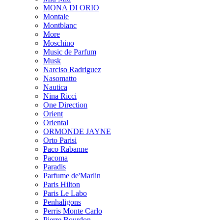
MONA DI ORIO
Montale
Montblanc
More
Moschino
Music de Parfum
Musk
Narciso Radriguez
Nasomatto
Nautica
Nina Ricci
One Direction
Orient
Oriental
ORMONDE JAYNE
Orto Parisi
Paco Rabanne
Pacoma
Paradis
Parfume de'Marlin
Paris Hilton
Paris Le Labo
Penhaligons
Perris Monte Carlo
Pierre Bourdon