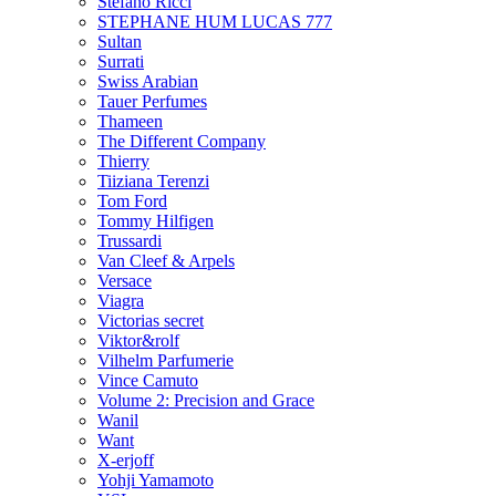
Stefano Ricci
STEPHANE HUM LUCAS 777
Sultan
Surrati
Swiss Arabian
Tauer Perfumes
Thameen
The Different Company
Thierry
Tiiziana Terenzi
Tom Ford
Tommy Hilfigen
Trussardi
Van Cleef & Arpels
Versace
Viagra
Victorias secret
Viktor&rolf
Vilhelm Parfumerie
Vince Camuto
Volume 2: Precision and Grace
Wanil
Want
X-erjoff
Yohji Yamamoto