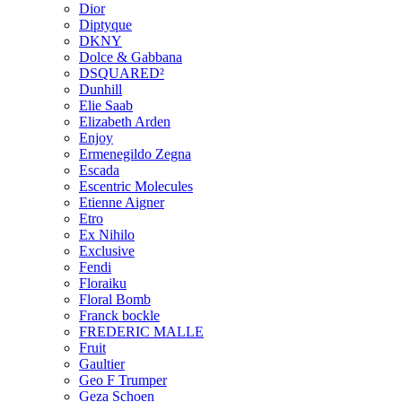
Dior
Diptyque
DKNY
Dolce & Gabbana
DSQUARED²
Dunhill
Elie Saab
Elizabeth Arden
Enjoy
Ermenegildo Zegna
Escada
Escentric Molecules
Etienne Aigner
Etro
Ex Nihilo
Exclusive
Fendi
Floraiku
Floral Bomb
Franck bockle
FREDERIC MALLE
Fruit
Gaultier
Geo F Trumper
Geza Schoen