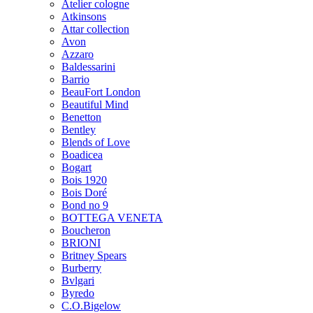
Atelier cologne
Atkinsons
Attar collection
Avon
Azzaro
Baldessarini
Barrio
BeauFort London
Beautiful Mind
Benetton
Bentley
Blends of Love
Boadicea
Bogart
Bois 1920
Bois Doré
Bond no 9
BOTTEGA VENETA
Boucheron
BRIONI
Britney Spears
Burberry
Bvlgari
Byredo
C.O.Bigelow